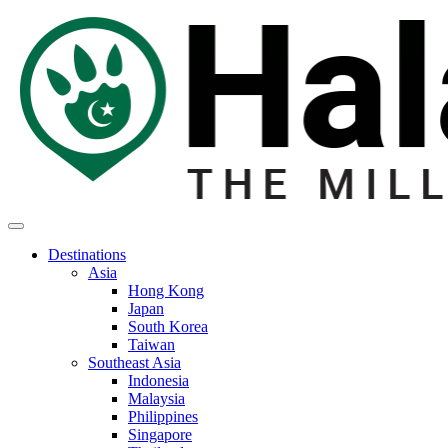
Destinations
Asia
Hong Kong
Japan
South Korea
Taiwan
Southeast Asia
Indonesia
Malaysia
Philippines
Singapore