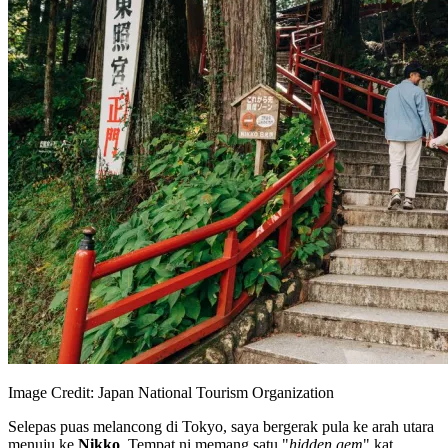
Image Credit: Japan National Tourism Organization
Selepas puas melancong di Tokyo, saya bergerak pula ke arah utara
menuju ke
Nikko
. Tempat ni memang satu "
hidden gem
" kat