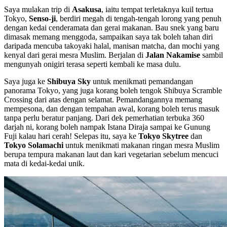
Saya mulakan trip di
Asakusa
, iaitu tempat terletaknya kuil tertua
Tokyo,
Senso-ji
, berdiri megah di tengah-tengah lorong yang penuh
dengan kedai cenderamata dan gerai makanan. Bau snek yang baru
dimasak memang menggoda, sampaikan saya tak boleh tahan diri
daripada mencuba takoyaki halal, manisan matcha, dan mochi yang
kenyal dari gerai mesra Muslim. Berjalan di
Jalan Nakamise
sambil
mengunyah onigiri terasa seperti kembali ke masa dulu.
Saya juga ke
Shibuya Sky
untuk menikmati pemandangan
panorama Tokyo, yang juga korang boleh tengok Shibuya Scramble
Crossing dari atas dengan selamat. Pemandangannya memang
mempesona, dan dengan tempahan awal, korang boleh terus masuk
tanpa perlu beratur panjang. Dari dek pemerhatian terbuka 360
darjah ni, korang boleh nampak Istana Diraja sampai ke Gunung
Fuji kalau hari cerah! Selepas itu, saya ke
Tokyo Skytree
dan
Tokyo Solamachi
untuk menikmati makanan ringan mesra Muslim
berupa tempura makanan laut dan kari vegetarian sebelum mencuci
mata di kedai-kedai unik.