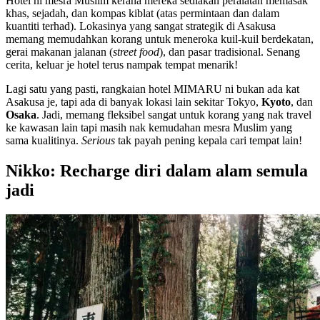
Hotel ni mesra Muslim kerana mereka sediakan peralatan memasak
khas, sejadah, dan kompas kiblat (atas permintaan dan dalam
kuantiti terhad). Lokasinya yang sangat strategik di Asakusa
memang memudahkan korang untuk meneroka kuil-kuil berdekatan,
gerai makanan jalanan (
street food
), dan pasar tradisional. Senang
cerita, keluar je hotel terus nampak tempat menarik!
Lagi satu yang pasti, rangkaian hotel MIMARU ni bukan ada kat
Asakusa je, tapi ada di banyak lokasi lain sekitar Tokyo,
Kyoto
, dan
Osaka
. Jadi, memang fleksibel sangat untuk korang yang nak travel
ke kawasan lain tapi masih nak kemudahan mesra Muslim yang
sama kualitinya.
Serious
tak payah pening kepala cari tempat lain!
Nikko: Recharge diri dalam alam semula
jadi