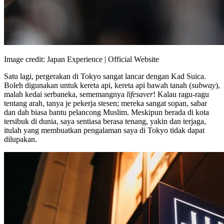
Image credit: Japan Experience | Official Website
Satu lagi, pergerakan di Tokyo sangat lancar dengan Kad Suica.
Boleh digunakan untuk kereta api, kereta api bawah tanah (
subway
),
malah kedai serbaneka, sememangnya
lifesaver
! Kalau ragu-ragu
tentang arah, tanya je pekerja stesen; mereka sangat sopan, sabar
dan dah biasa bantu pelancong Muslim. Meskipun berada di kota
tersibuk di dunia, saya sentiasa berasa tenang, yakin dan terjaga,
itulah yang membuatkan pengalaman saya di Tokyo tidak dapat
dilupakan.