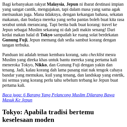
Bagi kebanyakan rakyat
Malaysia
,
Jepun
ni ibarat destinasi impian
yang sangat cantik, mengujakan, tapi dalam masa yang sama agak
merisaukan juga. Mana tidaknya, dengan kekangan bahasa, sekatan
makanan, dan budaya mereka yang serba pantas boleh buat kita rasa
serabut untuk merancang. Tapi berita baik buat korang: travel ke
Jepun sebagai Muslim sekarang ni dah jadi makin senang! Dari
kedai makan halal di
Tokyo
sampailah ke ruang solat berdekatan
Gunung Fuji
, Jepun memang dah sedia sambut korang dengan
tangan terbuka.
Panduan ini adalah teman kembara korang, satu
checklist
mesra
Muslim yang direka khas untuk bantu mereka yang pertama kali
meneroka Tokyo,
Nikko
, dan Gunung Fuji dengan yakin dan
tenang. Jadi, kalau korang dah lama pasang niat nak tengok cahaya
bandar yang memukau, kuil yang tenang, dan landskap yang estetik,
ini semua yang korang perlu tahu sebelum terbang ke Jepun buat
pertama kali.
Baca juga: 6 Barang Yang Pelancong Muslim Dilarang Bawa
Masuk Ke Jepun
Tokyo: Apabila tradisi bertemu
keselesaan moden