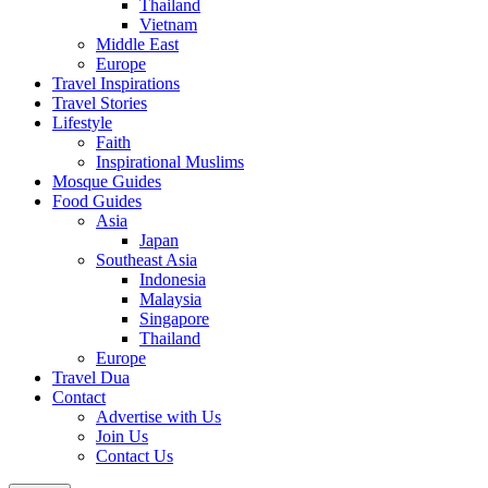
Thailand
Vietnam
Middle East
Europe
Travel Inspirations
Travel Stories
Lifestyle
Faith
Inspirational Muslims
Mosque Guides
Food Guides
Asia
Japan
Southeast Asia
Indonesia
Malaysia
Singapore
Thailand
Europe
Travel Dua
Contact
Advertise with Us
Join Us
Contact Us