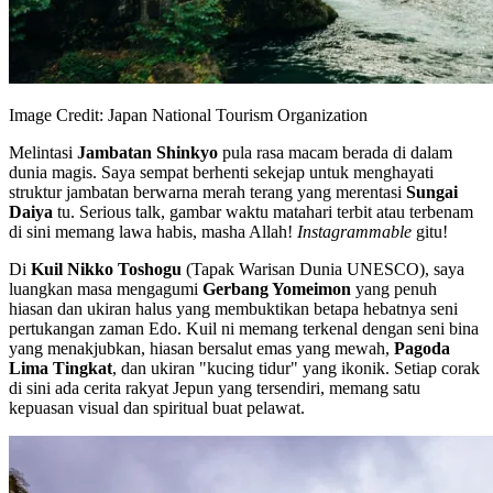
Image Credit: Japan National Tourism Organization
Melintasi
Jambatan Shinkyo
pula rasa macam berada di dalam
dunia magis. Saya sempat berhenti sekejap untuk menghayati
struktur jambatan berwarna merah terang yang merentasi
Sungai
Daiya
tu. Serious talk, gambar waktu matahari terbit atau terbenam
di sini memang lawa habis, masha Allah!
Instagrammable
gitu!
Di
Kuil Nikko Toshogu
(Tapak Warisan Dunia UNESCO), saya
luangkan masa mengagumi
Gerbang Yomeimon
yang penuh
hiasan dan ukiran halus yang membuktikan betapa hebatnya seni
pertukangan zaman Edo. Kuil ni memang terkenal dengan seni bina
yang menakjubkan, hiasan bersalut emas yang mewah,
Pagoda
Lima Tingkat
, dan ukiran "kucing tidur" yang ikonik. Setiap corak
di sini ada cerita rakyat Jepun yang tersendiri, memang satu
kepuasan visual dan spiritual buat pelawat.